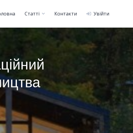
оловна
Статті
Контакти
Увійти
аційний
ництва