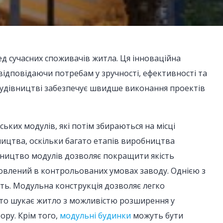
д сучасних споживачів житла. Ця інноваційна
відповідаючи потребам у зручності, ефективності та
 будівництві забезпечує швидше виконання проектів
ьких модулів, які потім збираються на місці
ництва, оскільки багато етапів виробництва
бництво модулів дозволяє покращити якість
овлений в контрольованих умовах заводу. Однією з
ість. Модульна конструкція дозволяє легко
 хто шукає житло з можливістю розширення у
ору. Крім того,
модульні будинки
можуть бути