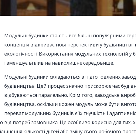
Модульні будинки стають все більш популярними сере
концепція відкриває нові перспективи у будівництві, 
екологічності. Використання модульних технологій у
і зменшує вплив на навколишнє середовище.
Модульні будинки складаються з підготовлених заводс
будівництва. Цей процес значно прискорює час будів
відбуваються паралельно. Крім того, заводське виро
будівництва, оскільки кожен модуль може бути вигот
переваг модульних будинків є їх гнучкість і адаптивн
о від потреб замовника. Це особливо корисно для тих,
ільшення кількості дітей або зміну свого робочого прост