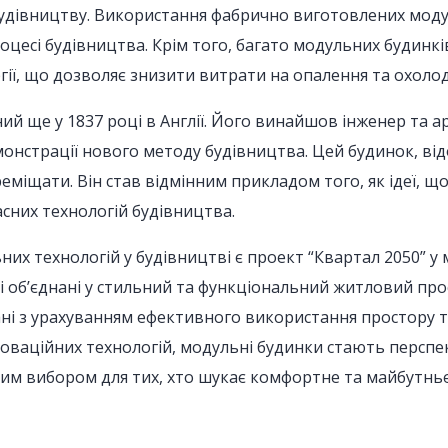
дівництву. Використання фабрично виготовлених моду
процесі будівництва. Крім того, багато модульних будин
ргії, що дозволяє знизити витрати на опалення та охоло
ще у 1837 році в Англії. Його винайшов інженер та арх
онстрації нового методу будівництва. Цей будинок, від
ереміщати. Він став відмінним прикладом того, як ідеї, 
сних технологій будівництва.
их технологій у будівництві є проект “Квартал 2050” у 
кі об’єднані у стильний та функціональний житловий про
ані з урахуванням ефективного використання простору т
новаційних технологій, модульні будинки стають перспек
вим вибором для тих, хто шукає комфортне та майбутнь