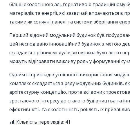
більш екологічною альтернативою традиційному бу
матеріалів та енергії, які зазвичай втрачаються в 
такими як сонячні панелі та системи зберігання ене
Перший відомий модульний будинок був побудований 
цей несподівано інноваційний будинок з метою дем
складався з різних модулів, які можна було легко п
можуть відігравати важливу роль у формуванні суча
Одним із прикладів успішного використання модульн
комплекс складається з ряду модульних будинків, я
архітектурну концепцію, проте всі вони спроектов
зростаючого інтересу до сталого будівництва та ін
ефективність та екологічність роблять їх привабли
Кількість переглядів:
41