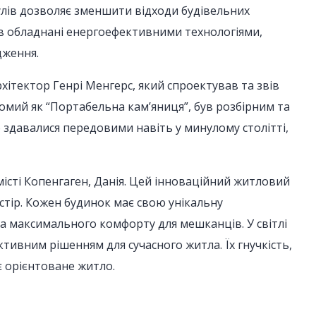
лів дозволяє зменшити відходи будівельних
ків обладнані енергоефективними технологіями,
дження.
ітектор Генрі Менгерс, який спроектував та звів
омий як “Портабельна кам’яниця”, був розбірним та
що здавалися передовими навіть у минулому столітті,
місті Копенгаген, Данія. Цей інноваційний житловий
стір. Кожен будинок має свою унікальну
а максимального комфорту для мешканців. У світлі
тивним рішенням для сучасного житла. Їх гнучкість,
є орієнтоване житло.