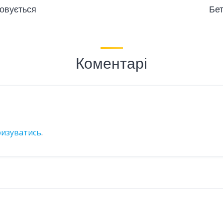
совується
Бет
Коментарі
ризуватись
.