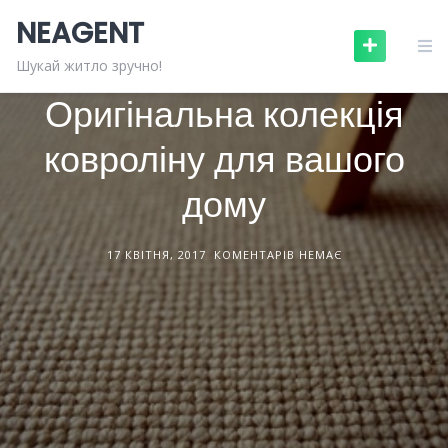
Skip
NEAGENT
to
content
БУДІВЕЛЬНІ МАТЕРІАЛИ
СТАТТІ
Шукай житло зручно!
Оригінальна колекція
ковроліну для вашого
дому
17 КВІТНЯ, 2017
КОМЕНТАРІВ НЕМАЄ