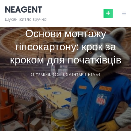
Skip
NEAGENT
to
content
БУДІВНИЦТВО ТА РЕМОНТ
СТАТТІ
Шукай житло зручно!
Основи монтажу
гіпсокартону: крок за
кроком для початківців
28 ТРАВНЯ, 2024
КОМЕНТАРІВ НЕМАЄ