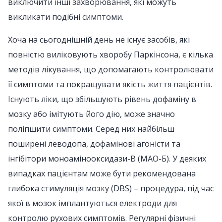
виключити інші захворювання, які можуть
викликати подібні симптоми.
Хоча на сьогоднішній день не існує засобів, які
повністю виліковують хворобу Паркінсона, є кілька
методів лікування, що допомагають контролювати
її симптоми та покращувати якість життя пацієнтів.
Існують ліки, що збільшують рівень дофаміну в
мозку або імітують його дію, може значно
поліпшити симптоми. Серед них найбільш
поширені леводопа, дофамінові агоністи та
інгібітори моноамінооксидази-В (МАО-Б). У деяких
випадках пацієнтам може бути рекомендована
глибока стимуляція мозку (DBS) – процедура, під час
якої в мозок імплантуються електроди для
контролю рухових симптомів. Регулярні фізичні