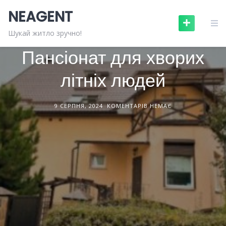
Skip
NEAGENT
to
content
НЕРУХОМІСТЬ
СТАТТІ
Шукай житло зручно!
Пансіонат для хворих
літніх людей
9 СЕРПНЯ, 2024
КОМЕНТАРІВ НЕМАЄ