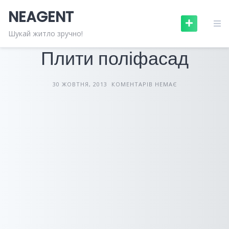
Skip
NEAGENT
to
content
БУДІВЕЛЬНІ МАТЕРІАЛИ
СТАТТІ
Шукай житло зручно!
Плити поліфасад
30 ЖОВТНЯ, 2013
КОМЕНТАРІВ НЕМАЄ