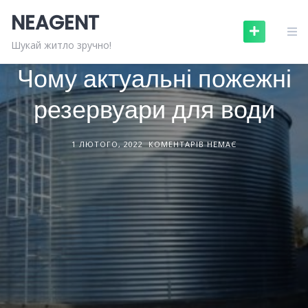
Skip
NEAGENT
to
content
БУДІВНИЦТВО ТА РЕМОНТ
СТАТТІ
Шукай житло зручно!
Чому актуальні пожежні
резервуари для води
1 ЛЮТОГО, 2022
КОМЕНТАРІВ НЕМАЄ