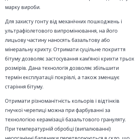
марку вироби.
Для захисту гонту від механічних пошкоджень і
ультрафіолетового випромінювання, на його
лицьову частину наносять базальтову або
мінеральну крихту. Отримати суцільне покриття
бітуму дозволяє застосування кам’яної крихти трьох
розмірів. Дана технологія дозволяє збільшити
термін експлуатації покрівлі, а також зменшує
старіння бітуму.
Отримати різноманітність кольорів і відтінків
гнучкої черепиці можна при фарбуванні за
технологією керамізації базальтового грануляту.
При температурній обробці (випалюванні)
неорганічні барвники перетворюються в скло, що