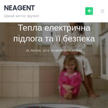
Skip
NEAGENT
to
content
БУДІВЕЛЬНІ МАТЕРІАЛИ
СТАТТІ
Шукай житло зручно!
Тепла електрична
підлога та її безпека
28 ЛИПНЯ, 2016
КОМЕНТАРІВ НЕМАЄ