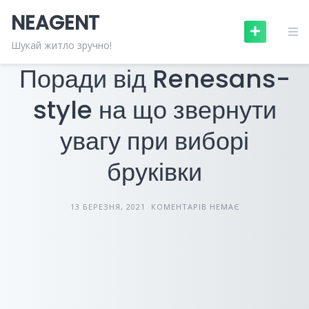
Skip
NEAGENT
to
content
БУДІВНИЦТВО ТА РЕМОНТ
СТАТТІ
Шукай житло зручно!
Поради від Renesans-
style на що звернути
увагу при виборі
бруківки
13 БЕРЕЗНЯ, 2021
КОМЕНТАРІВ НЕМАЄ