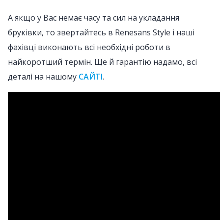
А якщо у Вас немає часу та сил на укладання
бруківки, то звертайтесь в Renesans Style і наші
фахівці виконають всі необхідні роботи в
найкоротший термін. Ще й гарантію надамо, всі
деталі на нашому
САЙТІ
.