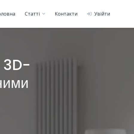
оловна
Статті
Контакти
Увійти
з 3D-
чними