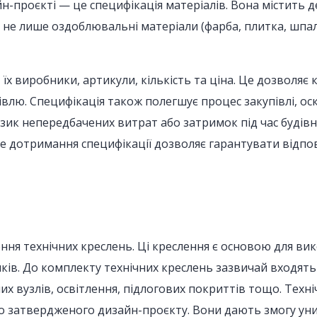
-проєкті — це специфікація матеріалів. Вона містить д
Це не лише оздоблювальні матеріали (фарба, плитка, шпале
їх виробники, артикули, кількість та ціна. Це дозволяє к
півлю. Специфікація також полегшує процес закупівлі, оск
зик непередбачених витрат або затримок під час будівни
ке дотримання специфікації дозволяє гарантувати відпо
ня технічних креслень. Ці креслення є основою для вик
иків. До комплекту технічних креслень зазвичай входя
х вузлів, освітлення, підлогових покриттів тощо. Техн
 до затвердженого дизайн-проєкту. Вони дають змогу ун