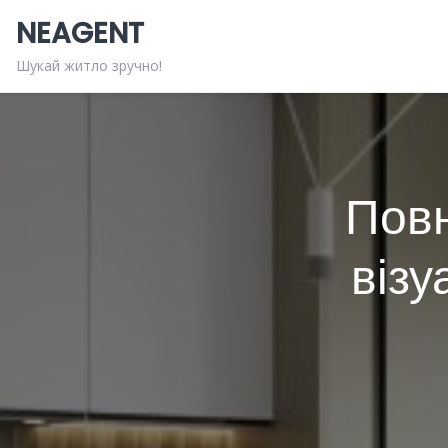
Skip
NEAGENT
to
content
Шукай житло зручно!
Повн
візу