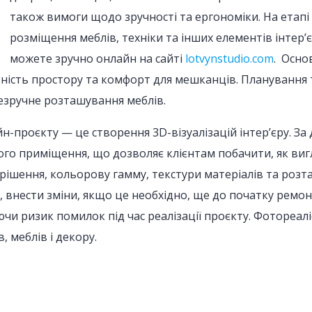
також вимоги щодо зручності та ергономіки. На етапі
розміщення меблів, техніки та інших елементів інтер’
можете зручно онлайн на сайті
lotvynstudio.com
. Осно
ьність простору та комфорт для мешканців. Планування
незручне розташування меблів.
н-проєкту — це створення 3D-візуалізацій інтер’єру. З
 приміщення, що дозволяє клієнтам побачити, як вигляд
рішення, кольорову гамму, текстури матеріалів та розт
 внести зміни, якщо це необхідно, ще до початку ремонт
чи ризик помилок під час реалізації проєкту. Фотореа
 меблів і декору.