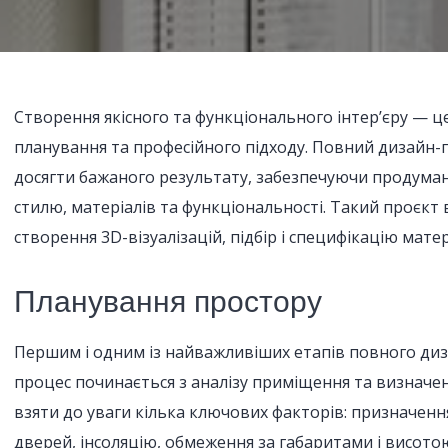
Створення якісного та функціонального інтер’єру — 
планування та професійного підходу. Повний дизайн
досягти бажаного результату, забезпечуючи продуман
стилю, матеріалів та функціональності. Такий проєкт 
створення 3D-візуалізацій, підбір і специфікацію мате
Планування простору
Першим і одним із найважливіших етапів повного диз
процес починається з аналізу приміщення та визначе
взяти до уваги кілька ключових факторів: призначен
дверей, інсоляцію, обмеження за габаритами і висото