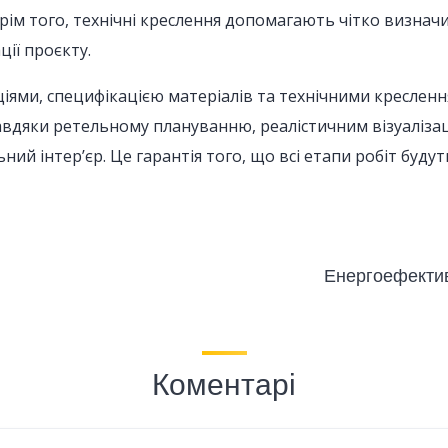
ім того, технічні креслення допомагають чітко визначит
ії проєкту.
ціями, специфікацією матеріалів та технічними креслен
авдяки ретельному плануванню, реалістичним візуалізаці
ний інтер’єр. Це гарантія того, що всі етапи робіт буд
і
Енергоефектив
Коментарі