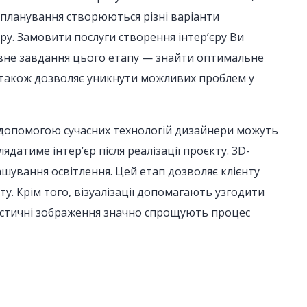
 планування створюються різні варіанти
єру. Замовити послуги створення інтер’єру Ви
вне завдання цього етапу — знайти оптимальне
 також дозволяє уникнути можливих проблем у
а допомогою сучасних технологій дизайнери можуть
атиме інтер’єр після реалізації проєкту. 3D-
ашування освітлення. Цей етап дозволяє клієнту
у. Крім того, візуалізації допомагають узгодити
лістичні зображення значно спрощують процес