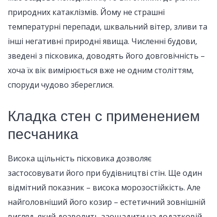
природних катаклізмів. Йому не страшні
температурні перепади, шквальний вітер, зливи та
інші негативні природні явища. Численні будови,
зведені з пісковика, доводять його довговічність –
хоча їх вік вимірюється вже не одним століттям,
споруди чудово збереглися.
Кладка стен с применением
песчаника
Висока щільність пісковика дозволяє
застосовувати його при будівництві стін. Ще один
відмітний показник – висока морозостійкість. Але
найголовніший його козир – естетичний зовнішній
вигляд, який дозволить заощадити на додатковій