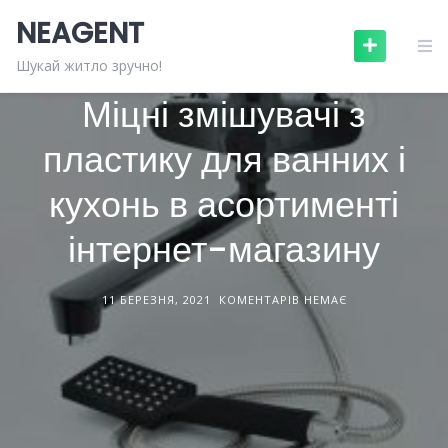
Skip
NEAGENT
to
content
САНТЕХНІКА
СТАТТІ
Шукай житло зручно!
Міцні змішувачі з
пластику для ванних і
кухонь в асортименті
інтернет-магазину
11 БЕРЕЗНЯ, 2021
КОМЕНТАРІВ НЕМАЄ