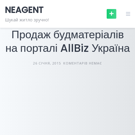
Skip
NEAGENT
to
content
БУДІВЕЛЬНІ МАТЕРІАЛИ
СТАТТІ
Шукай житло зручно!
Продаж будматеріалів
на порталі AllBiz Україна
26 СІЧНЯ, 2015
КОМЕНТАРІВ НЕМАЄ