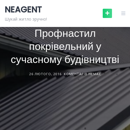
Skip
NEAGENT
to
content
БУДІВЕЛЬНІ МАТЕРІАЛИ
СТАТТІ
Шукай житло зручно!
Профнастил
покрівельний у
сучасному будівництві
26 ЛЮТОГО, 2016
КОМЕНТАРІВ НЕМАЄ