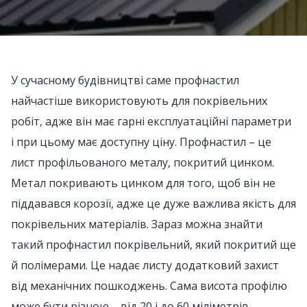
У сучасному будівництві саме профнастил
найчастіше використовують для покрівельних
робіт, адже він має гарні експлуатаційні параметри
і при цьому має доступну ціну. Профнастил – це
лист профільованого металу, покритий цинком.
Метал покривають цинком для того, щоб він не
піддавався корозії, адже це дуже важлива якість для
покрівельних матеріалів. Зараз можна знайти
такий профнастил покрівельний, який покритий ще
й полімерами. Це надає листу додатковий захист
від механічних пошкоджень. Сама висота профілю
може бути різною – від 20 і до 60 міліметрів.