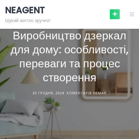
Skip
NEAGENT
to
content
ПОСЛУГИ
СТАТТІ
Шукай житло зручно!
Виробництво дзеркал
для дому: особливості,
переваги та процес
створення
30 ГРУДНЯ, 2024
КОМЕНТАРІВ НЕМАЄ