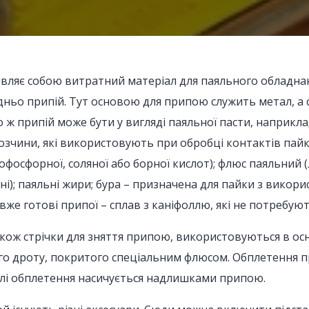
вляє собою витратний матеріал для паяльного обладнан
ньо припій. Тут основою для припою служить метал, а са
о ж припій може бути у вигляді паяльної пасти, наприк
озчини, які використовують при обробці контактів пайк
офосфорної, соляної або борної кислот); флюс паяльний 
ні); паяльні жири; бура – призначена для пайки з викори
вже готові припої – сплав з каніфоллю, які не потребу
акож стрічки для зняття припою, використовуються в ос
ого дроту, покритого спеціальним флюсом. Обплетення 
алі обплетення насичується надлишками припою.