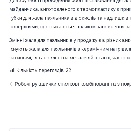
Для зручності проведення робіт зі спаювання детал
майданчика, виготовленого з термопластику з прик
губки для жала паяльника від окислів та надлишкі
поверхнями, що стикаються, шляхом заповнення за
Змінні жала для паяльників у продажу є в різних вик
Існують жала для паяльників з керамічним нагріва
затискачі, встановлені на металевій штанзі, часто 
Кількість переглядів:
22
Робочі рукавички спилкові комбіновані та з пок