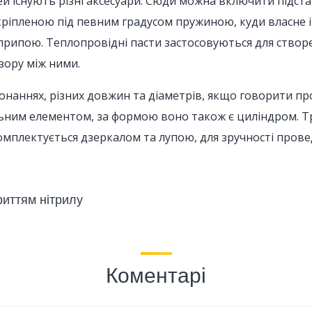
ей існують різні аксесуари. Сюди можна включити підста
ріпленою під певним градусом пружиною, куди власне і 
в припою. Теплопровідні пасти застосовуються для ство
зору між ними.
онаннях, різних довжин та діаметрів, якщо говорити про 
льним елементом, за формою воно також є циліндром. Т
комплектується дзеркалом та лупою, для зручності прове
риттям нітрилу
Коментарі