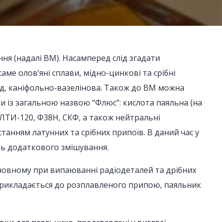
ня (надалі ВМ). Насамперед слід згадати
ме олов’яні сплави, мідно-цинкові та срібні
лад, каніфольно-вазелінова. Також до ВМ можна
и із загальною назвою “Флюс”: кислота паяльна (на
(ЛТИ-120, Ф38Н, СКФ, а також нейтральні
станням латунних та срібних припоїв. В даний час у
ють додаткового змішування.
новному при випаюванні радіодеталей та дрібних
прикладається до розплавленого припою, паяльник