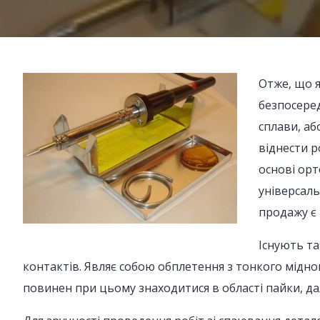
Отже, що я
безпосеред
сплави, аб
віднести р
основі орт
універсаль
продажу є 
Існують т
контактів. Являє собою обплетення з тонкого мідн
повинен при цьому знаходитися в області пайки, д