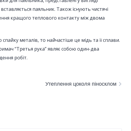
вки для паяльника, представлені у вигляді
вставляється паяльник. Також існують чистячі
рення кращого теплового контакту між двома
спайку металів, то найчастіше це мідь та її сплави.
римач “Третья рука” являє собою один-два
дення робіт.
Утеплення цоколя піносклом