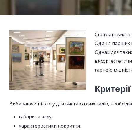
Сьогодні вистав
Один з перших 
Однак для таких
високі естетич
гарною міцністю 
Критерії
Вибираючи підлогу для виставкових залів, необхідн
габарити залу;
характеристики покриття;