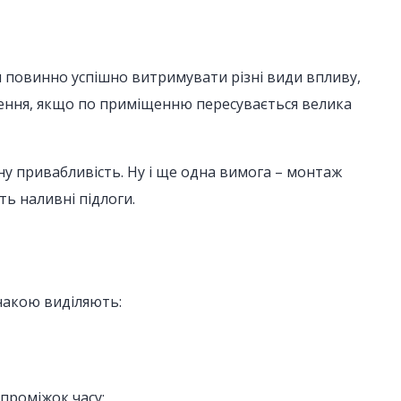
тя повинно успішно витримувати різні види впливу,
чення, якщо по приміщенню пересувається велика
ну привабливість. Ну і ще одна вимога – монтаж
ть наливні підлоги.
знакою виділяють:
 проміжок часу;