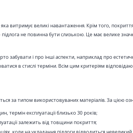
а, яка витримує великі навантаження. Крім того, покрит
– підлога не повинна бути слизькою. Це має велике зна
рто забувати і про інші аспекти, наприклад про естетич
атися в стислі терміни. Всім цим критеріям відповідаю
иться за типом використовуваних матеріалів. За цією о
ин, термін експлуатації близько 30 років;
плуатації залежить від товщини покриття;
ціях, коли на укладання підлоги відводиться невеликий