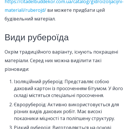
https://citadelbuddekor.com.ua/catalog/gidroizoljacijni-
materiali/ruberojd/
ви можете придбати цей
будівельний матеріал.
Види рубероїда
Окрім традиційного варіанту, існують покращені
матеріали. Серед них можна виділити такі
різновиди:
Ізоляційний рубероїд: Представляє собою
даховий картон із просоченням бітумом. У його
складі містяться спеціальні просочення.
Єврорубероїд: Активно використовується для
різних видів дахових робіт. Має високі
показники міцності та поліпшену структуру.
Рідкий рубероїд: Виготовляється на основі