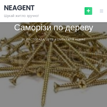
Skip
NEAGENT
to
content
БУДІВЕЛЬНІ МАТЕРІАЛИ
СТАТТІ
Шукай житло зручно!
Саморізи по дереву
20 ЛИСТОПАДА, 2015
КОМЕНТАРІВ НЕМАЄ