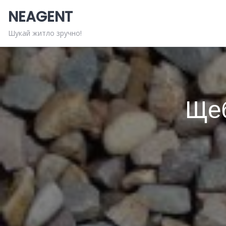
Skip
NEAGENT
to
content
Шукай житло зручно!
Щеб