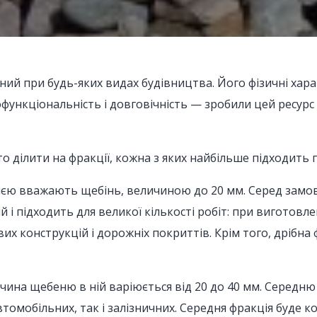
ий при будь-яких видах будівництва. Його фізичні характ
тофункціональність і довговічність — зробили цей ресур
 ділити на фракції, кожна з яких найбільше підходить п
єю вважають щебінь, величиною до 20 мм. Серед замовн
й і підходить для великої кількості робіт: при виготовл
их конструкцій і дорожніх покриттів. Крім того, дрібна
ичина щебеню в ній варіюється від 20 до 40 мм. Середн
автомобільних, так і залізничних. Середня фракція буде 