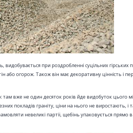
ь, видобувається при роздробленні суцільних гірських п
тін або огорож. Також він має декоративну цінність і 
к там вже не один десяток років йде видобуток цього м
них покладів граніту, ціни на нього не виростають, і 
о замовляти невеликі партії, щебінь упаковується прямо в