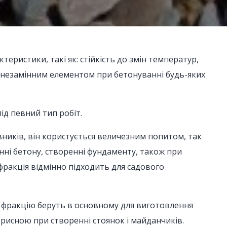
еристики, такі як: стійкість до змін температур,
с незамінним елементом при бетонуванні будь-яких
ід певний тип робіт.
иків, він користується величезним попитом, так
енні бетону, створенні фундаменту, також при
 фракція відмінно підходить для садового
ю фракцію беруть в основному для виготовлення
корисною при створенні стоянок і майданчиків.