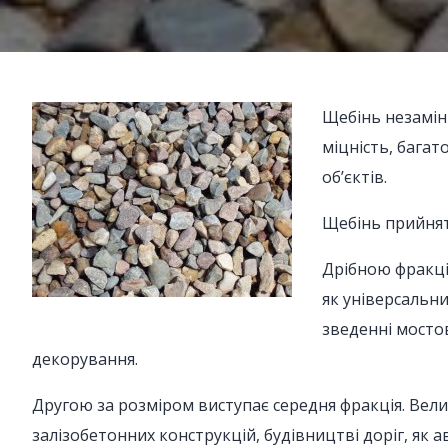
Щебінь незамінн
міцність, бага
об’єктів.
Щебінь прийнято
Дрібною фракці
як універсальни
зведенні мостов
декорування.
Другою за розміром виступає середня фракція. Вел
залізобетонних конструкцій, будівництві доріг, як 