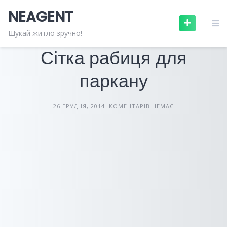
Skip
NEAGENT
to
content
БУДІВЕЛЬНІ МАТЕРІАЛИ
СТАТТІ
Шукай житло зручно!
Сітка рабиця для
паркану
26 ГРУДНЯ, 2014
КОМЕНТАРІВ НЕМАЄ