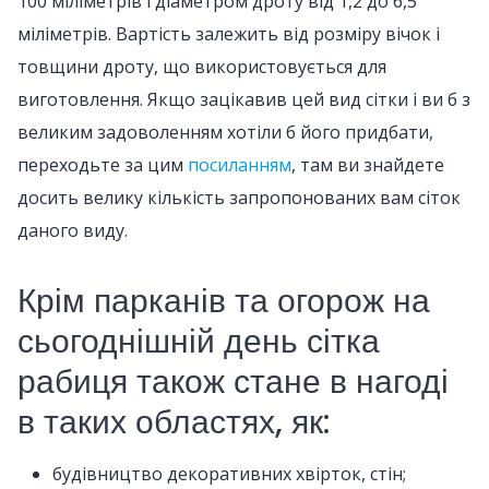
100 міліметрів і діаметром дроту від 1,2 до 6,5
міліметрів. Вартість залежить від розміру вічок і
товщини дроту, що використовується для
виготовлення. Якщо зацікавив цей вид сітки і ви б з
великим задоволенням хотіли б його придбати,
переходьте за цим
посиланням
, там ви знайдете
досить велику кількість запропонованих вам сіток
даного виду.
Крім парканів та огорож на
сьогоднішній день сітка
рабиця також стане в нагоді
в таких областях, як:
будівництво декоративних хвірток, стін;