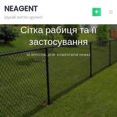
Skip
NEAGENT
to
content
БУДІВЕЛЬНІ МАТЕРІАЛИ
СТАТТІ
Шукай житло зручно!
Сітка рабиця та її
застосування
30 ВЕРЕСНЯ, 2018
КОМЕНТАРІВ НЕМАЄ