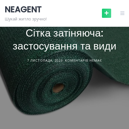
Skip
NEAGENT
to
content
БУДІВЕЛЬНІ МАТЕРІАЛИ
СТАТТІ
Шукай житло зручно!
Сітка затіняюча:
застосування та види
7 ЛИСТОПАДА, 2023
КОМЕНТАРІВ НЕМАЄ