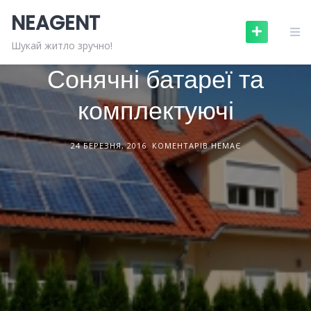
Skip
NEAGENT
to
content
БУДІВЕЛЬНІ МАТЕРІАЛИ
СТАТТІ
Шукай житло зручно!
Сонячні батареї та
комплектуючі
24 БЕРЕЗНЯ, 2016
КОМЕНТАРІВ НЕМАЄ