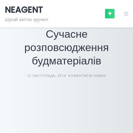
Skip
NEAGENT
to
content
БУДІВЕЛЬНІ МАТЕРІАЛИ
СТАТТІ
Шукай житло зручно!
Сучасне
розповсюдження
будматеріалів
12 ЛИСТОПАДА, 2014
КОМЕНТАРІВ НЕМАЄ