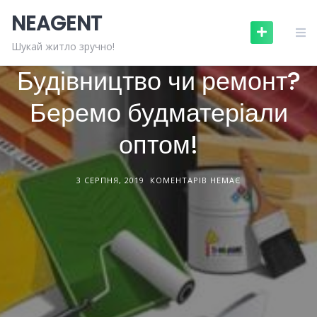
Skip
NEAGENT
to
content
БУДІВЕЛЬНІ МАТЕРІАЛИ
СТАТТІ
Шукай житло зручно!
Будівництво чи ремонт?
Беремо будматеріали
оптом!
3 СЕРПНЯ, 2019
КОМЕНТАРІВ НЕМАЄ