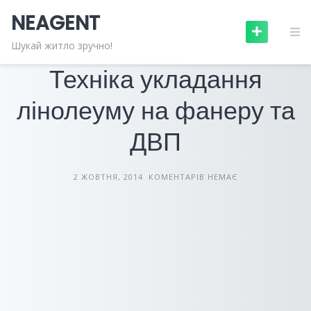
Skip
NEAGENT
to
content
БУДІВЕЛЬНІ МАТЕРІАЛИ
СТАТТІ
Шукай житло зручно!
Техніка укладання
лінолеуму на фанеру та
ДВП
2 ЖОВТНЯ, 2014
КОМЕНТАРІВ НЕМАЄ