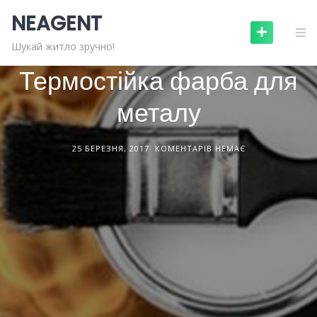
Skip
NEAGENT
to
content
БУДІВЕЛЬНІ МАТЕРІАЛИ
СТАТТІ
Шукай житло зручно!
Термостійка фарба для
металу
25 БЕРЕЗНЯ, 2017
КОМЕНТАРІВ НЕМАЄ