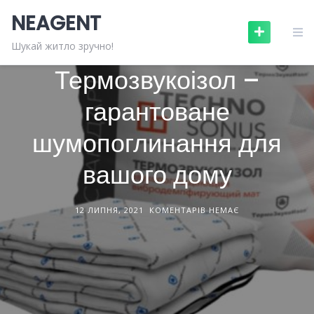
Skip
NEAGENT
to
content
БУДІВНИЦТВО ТА РЕМОНТ
СТАТТІ
Шукай житло зручно!
Термозвукоізол –
гарантоване
шумопоглинання для
вашого дому
12 ЛИПНЯ, 2021
КОМЕНТАРІВ НЕМАЄ