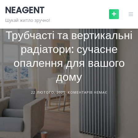
Skip
NEAGENT
to
content
БУДІВНИЦТВО ТА РЕМОНТ
СТАТТІ
Шукай житло зручно!
Трубчасті та вертикальні
радіатори: сучасне
опалення для вашого
дому
22 ЛЮТОГО, 2025
КОМЕНТАРІВ НЕМАЄ