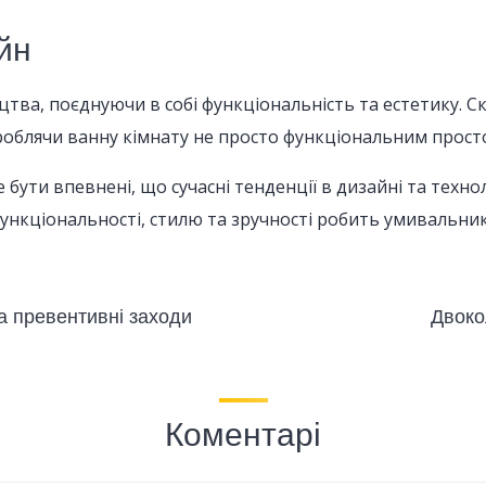
йн
, поєднуючи в собі функціональність та естетику. Скля
облячи ванну кімнату не просто функціональним простор
бути впевнені, що сучасні тенденції в дизайні та техн
нкціональності, стилю та зручності робить умивальник
та превентивні заходи
Двоко
Коментарі