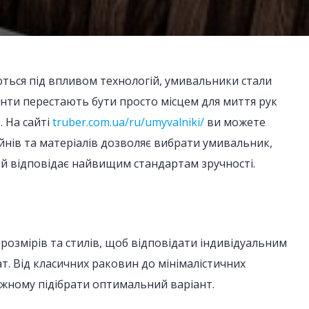
юються під впливом технологій, умивальники стали
менти перестають бути просто місцем для миття рук
 На сайті
truber.com.ua/ru/umyvalniki/
ви можете
йнів та матеріалів дозволяє вибрати умивальник,
е й відповідає найвищим стандартам зручності.
озмірів та стилів, щоб відповідати індивідуальним
. Від класичних раковин до мінімалістичних
ожному підібрати оптимальний варіант.