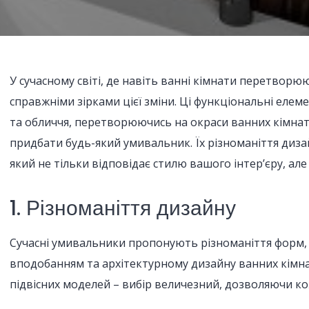
У сучасному світі, де навіть ванні кімнати перетвор
справжніми зірками цієї зміни. Ці функціональні еле
та обличчя, перетворюючись на окраси ванних кімнат.
придбати будь-який умивальник. Їх різноманіття диза
який не тільки відповідає стилю вашого інтер’єру, ал
1. Різноманіття дизайну
Сучасні умивальники пропонують різноманіття форм, р
вподобанням та архітектурному дизайну ванних кімнат
підвісних моделей – вибір величезний, дозволяючи к