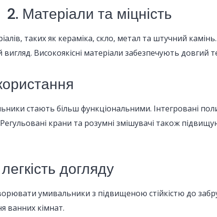
2. Матеріали та міцність
лів, таких як кераміка, скло, метал та штучний камінь. 
ій вигляд. Високоякісні матеріали забезпечують довгий 
икористання
альники стають більш функціональними. Інтегровані пол
. Регульовані крани та розумні змішувачі також підви
 легкість догляду
ворювати умивальники з підвищеною стійкістю до забруд
я ванних кімнат.