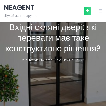
Skip
NEAGENT
to
content
ДИЗАЙН ІНТЕРʼЄРІВ
СТАТТІ
Шукай житло зручно!
Вхідні скляні двері: які
переваги має таке
конструктивне рішення?
23 ЛИСТОПАДА, 2023
КОМЕНТАРІВ НЕМАЄ