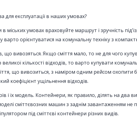
за для експлуатації в наших умовах?
и в міських умовах враховуйте маршрут і зручність під
у варто орієнтуватися на комунальну техніку з компакт
ів, що вивозяться. Якщо сміття мало, то не для чого куп
великої кількості відходів, то варто купувати комунальн
міття, що вивозиться, з наміром одним рейсом охопити 
ий коефіцієнт ущільнення відходів.
 і їх модель. Контейнери, як правило, ділять на два ви
і моделі сміттєвозних машин з заднім завантаженням не 
іпулятором під сміттєві контейнери різних видів.