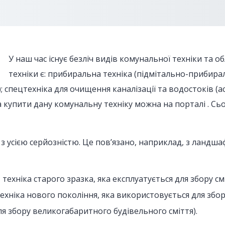
У наш час існує безліч видів комунальної техніки та
техніки є: прибиральна техніка (підмітально-прибир
 спецтехніка для очищення каналізації та водостоків (а
а купити дану комунальну техніку можна на порталі . Сь
и з усією серйозністю. Це пов’язано, наприклад, з лан
хніка старого зразка, яка експлуатується для збору смі
ніка нового покоління, яка використовується для збору
я збору великогабаритного будівельного сміття).