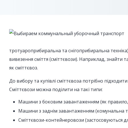
тротуароприбиральна та снігоприбиральна техніка);
вивезення сміття (сміттєвози). Наприклад, знайти т
як сміттєвоз.
До вибору та купівлі сміттєвоза потрібно підходит
Сміттєвози можна поділити на такі типи:
Машини з боковим завантаженням (як правило, те
Машини з заднім завантаженням (комунальна тех
Сміттєвози-контейнеровози (застосовуються дл