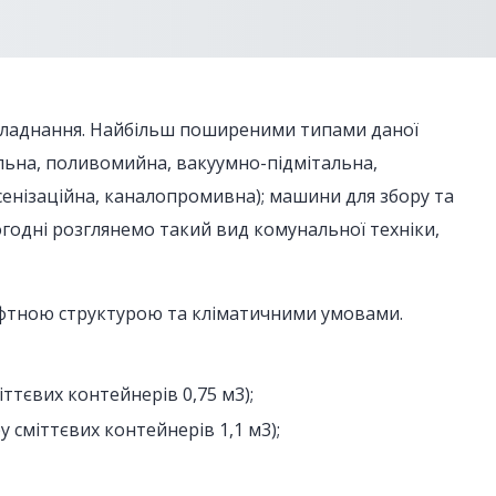
 обладнання. Найбільш поширеними типами даної
альна, поливомийна, вакуумно-підмітальна,
сенізаційна, каналопромивна); машини для збору та
огодні розглянемо такий вид комунальної техніки,
дшафтною структурою та кліматичними умовами.
ттєвих контейнерів 0,75 м3);
 сміттєвих контейнерів 1,1 м3);