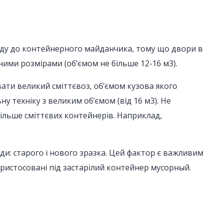
’їзду до контейнерного майданчика, тому що двори в
ними розмірами (об’ємом не більше 12-16 м3).
увати великий сміттєвоз, об’ємом кузова якого
у техніку з великим об’ємом (від 16 м3). Не
більше сміттєвих контейнерів. Наприклад,
ди: старого і нового зразка. Цей фактор є важливим
пристосовані під застарілий контейнер мусорный.