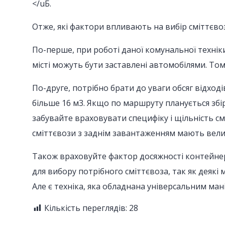
</uБ.
Отже, які фактори впливають на вибір сміттєво
По-перше, при роботі даної комунальної технік
місті можуть бути заставлені автомобілями. Том
По-друге, потрібно брати до уваги обсяг відход
більше 16 м3. Якщо по маршруту планується збір 
забувайте враховувати специфіку і щільність с
сміттєвози з заднім завантаженням мають велик
Також враховуйте фактор досяжності контейнерів
для вибору потрібного сміттєвоза, так як деяк
Але є техніка, яка обладнана універсальним ман
Кількість переглядів:
28