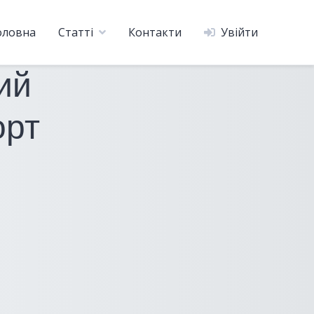
оловна
Статті
Контакти
Увійти
ий
орт