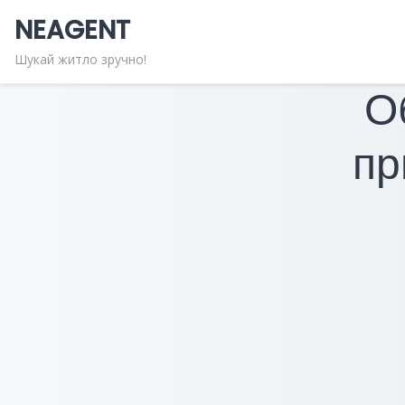
Skip
NEAGENT
to
content
Шукай житло зручно!
О
пр