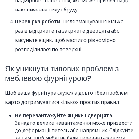
надмірного нанесення, яке може призвести до
накопичення пилу і бруду.
Перевірка роботи
. Після змащування кілька
разів відкрийте та закрийте дверцята або
висуньте ящик, щоб мастило рівномірно
розподілилося по поверхні.
Як уникнути типових проблем з
меблевою фурнітурою?
Щоб ваша фурнітура служила довго і без проблем,
варто дотримуватися кількох простих правил:
Не перевантажуйте ящики і дверцята
.
Занадто велике навантаження може призвести
до деформації петель або напрямних. Слідкуйте
за тим, щоб меблі не були перевантаженими.