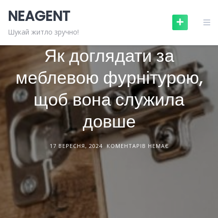
Skip
NEAGENT
to
content
МЕБЛІ ТА ПОБУТОВА ТЕХНІКА
СТАТТІ
Шукай житло зручно!
Як доглядати за
меблевою фурнітурою,
щоб вона служила
довше
17 ВЕРЕСНЯ, 2024
КОМЕНТАРІВ НЕМАЄ