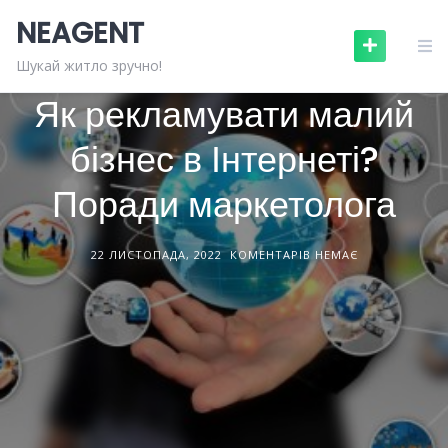
Skip
NEAGENT
to
content
БУДІВНИЦТВО ТА РЕМОНТ
СТАТТІ
Шукай житло зручно!
Як рекламувати малий
бізнес в Інтернеті?
Поради маркетолога
22 ЛИСТОПАДА, 2022
КОМЕНТАРІВ НЕМАЄ