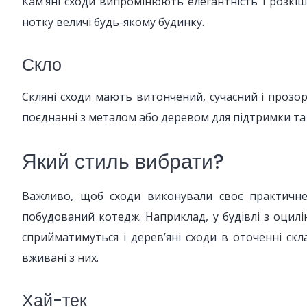
Кам’яні сходи випромінюють елегантність і розкіш,
нотку величі будь-якому будинку.
Скло
Скляні сходи мають витончений, сучасний і прозор
поєднанні з металом або деревом для підтримки та
Який стиль вибрати?
Важливо, щоб сходи виконували своє практичне 
побудований котедж. Наприклад, у будівлі з оцилі
сприйматимуться і дерев’яні сходи в оточенні ск
вживані з них.
Хай-тек