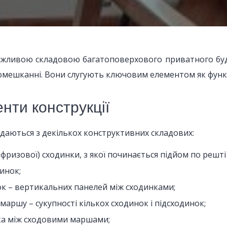
жливою складовою багатоповерхового приватного будин
омешканні. Вони слугують ключовим елементом як функці
нти конструкції
даються з декількох конструктивних складових:
(фризової) сходинки, з якої починається підйом по решті
инок;
ок – вертикальних панелей між сходинками;
маршу – сукупності кількох сходинок і підсходинок;
а між сходовими маршами;