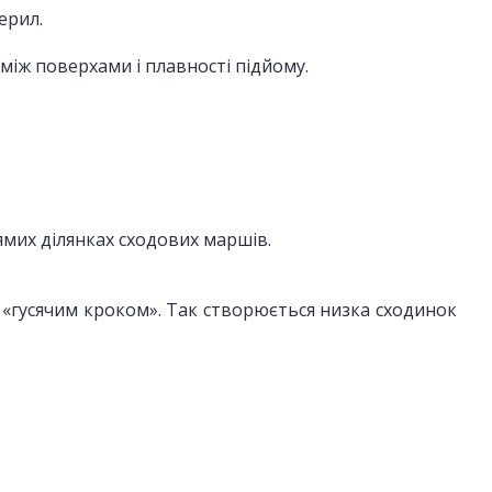
ерил.
між поверхами і плавності підйому.
мих ділянках сходових маршів.
 «гусячим кроком». Так створюється низка сходинок