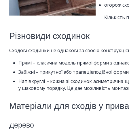
огорож схо
Кількість 
Різновиди сходинок
Сходові сходинки не однакові за своєю конструкціє
Прямі – класична модель прямої форми з однак
Забіжні – трикутної або трапецієподібної форм
Напівкруглі – кожна зі сходинок асиметрична 
у шаховому порядку. Це дає можливість монтажу 
Матеріали для сходів у прив
Дерево