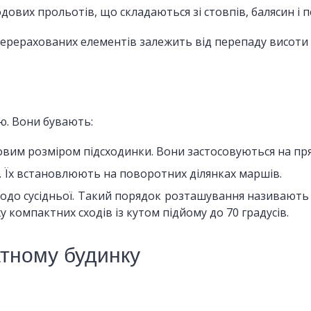
дових прольотів, що складаються зі стовпів, балясин і п
перерахованих елементів залежить від перепаду висоти 
ю. Вони бувають:
овим розміром підсходинки. Вони застосовуються на пря
и. Їх встановлюють на поворотних ділянках маршів.
щодо сусідньої. Такий порядок розташування називають
компактних сходів із кутом підйому до 70 градусів.
атному будинку