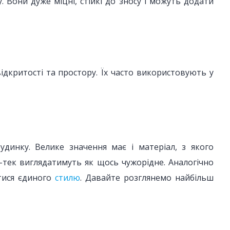
. Вони дуже міцні, стійкі до зносу і можуть додати
ідкритості та простору. Їх часто використовують у
динку. Велике значення має і матеріал, з якого
й-тек виглядатимуть як щось чужорідне. Аналогічно
атися єдиного
стилю
. Давайте розглянемо найбільш