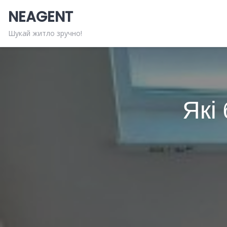
Skip
NEAGENT
to
content
Шукай житло зручно!
Які