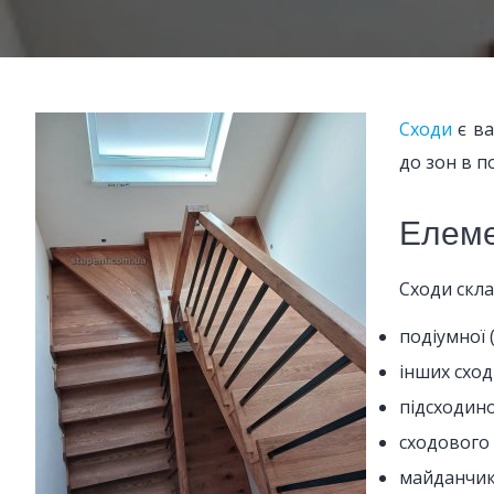
Сходи
є ва
до зон в п
Елеме
Сходи скла
подіумної 
інших сход
підсходин
сходового 
майданчик