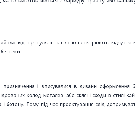
 часто виготовляються з мармуру, граніту або вапняку
ий вигляд, пропускають світло і створюють відчуття в
 безпеки.
призначення і вписувалися в дизайн оформлення бу
ндрованих колод металеві або скляні сходи в стилі ха
ла і бетону. Тому під час проектування слід дотримув