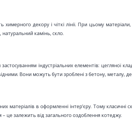
сть химерного декору і чіткі лінії. При цьому матеріал
, натуральний камінь, скло.
застосуванням індустріальних елементів: цегляної кла
дними. Вони можуть бути зроблені з бетону, металу, де
их матеріалів в оформленні інтер’єру. Тому класичні с
 – це залежить від загального оздоблення котеджу.