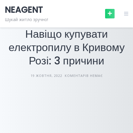
Skip
NEAGENT
to
content
САДОВА ТЕХНІКА
СТАТТІ
Шукай житло зручно!
Навіщо купувати
електропилу в Кривому
Розі: 3 причини
19 ЖОВТНЯ, 2022
КОМЕНТАРІВ НЕМАЄ