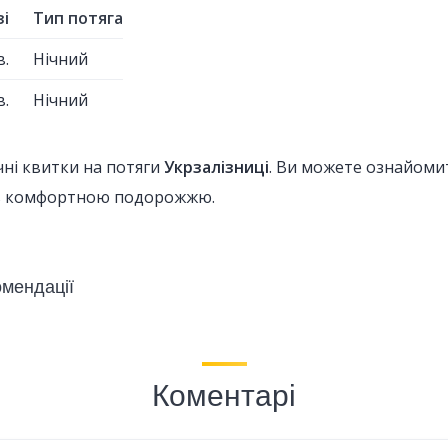
зі
Тип потяга
в.
Нічний
в.
Нічний
ичні квитки на потяги
Укрзалізниці
. Ви можете ознайоми
сь комфортною подорожжю.
мендації
Коментарі