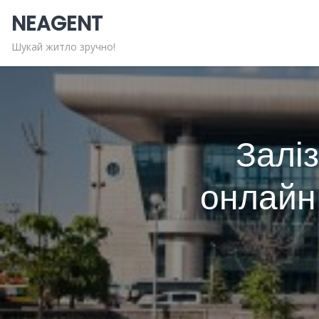
Skip
NEAGENT
to
content
Шукай житло зручно!
Заліз
онлайн 