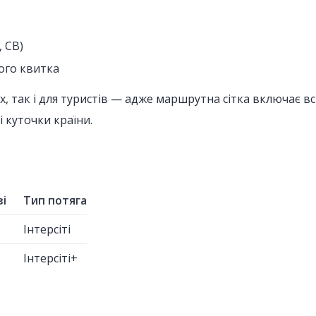
 СВ)
ого квитка
х, так і для туристів — адже маршрутна сітка включає всі
і куточки країни.
зі
Тип потяга
Інтерсіті
Інтерсіті+