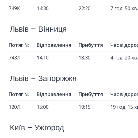
749К
14:30
22:20
7 год. 50 хв.
Львів – Вінниця
Потяг №
Відправлення
Прибуття
Час в доро
743Л
14:10
18:30
4 год. 20 хв.
Львів – Запоріжжя
Потяг №
Відправлення
Прибуття
Час в доро
120Л
15:00
10:15
19 год. 15 х
Київ – Ужгород