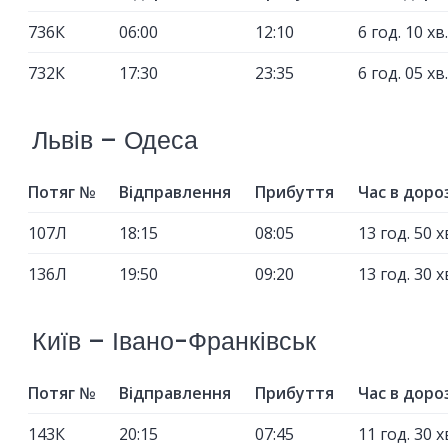
736К
06:00
12:10
6 год. 10 хв.
732К
17:30
23:35
6 год. 05 хв.
Львів – Одеса
Потяг №
Відправлення
Прибуття
Час в доро
107Л
18:15
08:05
13 год. 50 х
136Л
19:50
09:20
13 год. 30 х
Київ – Івано-Франківськ
Потяг №
Відправлення
Прибуття
Час в доро
143К
20:15
07:45
11 год. 30 х