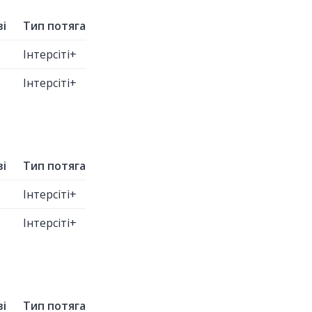
зі
Тип потяга
Інтерсіті+
Інтерсіті+
зі
Тип потяга
Інтерсіті+
Інтерсіті+
зі
Тип потяга