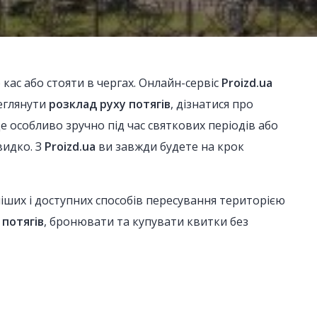
 кас або стояти в чергах. Онлайн-сервіс
Proizd.ua
реглянути
розклад руху потягів
, дізнатися про
е особливо зручно під час святкових періодів або
видко. З
Proizd.ua
ви завжди будете на крок
ших і доступних способів пересування територією
 потягів
, бронювати та купувати квитки без