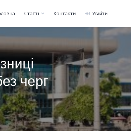
оловна
Статті
Контакти
Увійти
ізниці
без черг