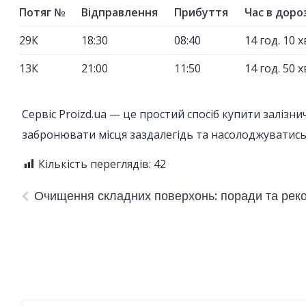
Потяг №
Відправлення
Прибуття
Час в доро
29К
18:30
08:40
14 год. 10 х
13К
21:00
11:50
14 год. 50 х
Сервіс Proizd.ua — це простий спосіб купити залізн
забронювати місця заздалегідь та насолоджувати
Кількість переглядів:
42
Очищення складних поверхонь: поради та реко