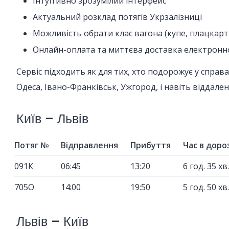
Інтуїтивно зрозумілий інтерфейс
Актуальний розклад потягів Укрзалізниці
Можливість обрати клас вагона (купе, плацкарт,
Онлайн-оплата та миттєва доставка електронн
Сервіс підходить як для тих, хто подорожує у справа
Одеса, Івано-Франківськ, Ужгород, і навіть віддален
Київ – Львів
Потяг №
Відправлення
Прибуття
Час в доро
091К
06:45
13:20
6 год. 35 хв.
705О
14:00
19:50
5 год. 50 хв.
Львів – Київ