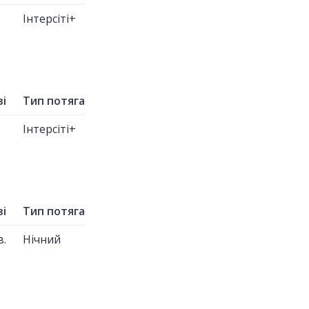
Інтерсіті+
зі
Тип потяга
Інтерсіті+
зі
Тип потяга
в.
Нічний