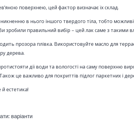
ев’яною поверхнею, цей фактор визначає їх склад.
оникненню в нього іншого твердого тіла, тобто можлив
Ви зробили правильний вибір – цей лак саме з такими в
одить прозора плівка. Використовуйте масло для террас
уру дерева.
ротистояти дії води та вологості на саму поверхню виро
 Також це важливо для покриттів підлог паркетних і дер
 й естетика!
ати: варіанти