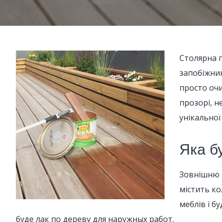
Столярна п
запобіжник
просто очи
прозорі, н
унікальної
Яка б
Зовнішню 
містить ко
меблів і б
буде лак по дереву для наружных работ.