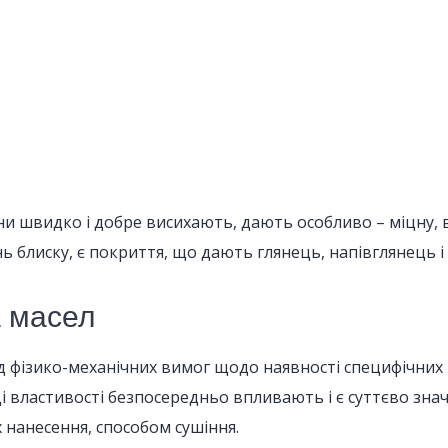
и швидко і добре висихають, дають особливо – міцну, в
 блиску, є покриття, що дають глянець, напівглянець і 
а масел
д фізико-механічних вимог щодо наявності специфічних 
. Ці властивості безпосередньо впливають і є суттєво з
х нанесення, способом сушіння.