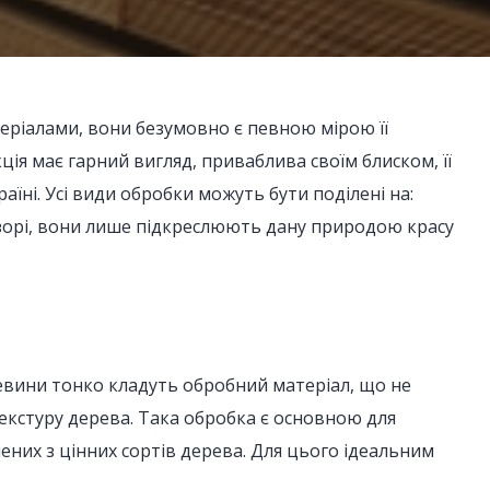
еріалами, вони безумовно є певною мірою її
ія має гарний вигляд, приваблива своїм блиском, її
аїні. Усі види обробки можуть бути поділені на:
розорі, вони лише підкреслюють дану природою красу
евини тонко кладуть обробний матеріал, що не
 текстуру дерева. Така обробка є основною для
лених з цінних сортів дерева. Для цього ідеальним