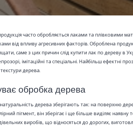
родукція часто обробляється лаками та плівковими мат
ами від впливу агресивних факторів. Оброблена продукц
щати, саме з цих причин слід купити лак по дереву в Укр
епрозорі, імітаційні та спеціальні. Найбільш ефектні п
 текстури дерева.
уває обробка дерева
натуральність дерева зберігають так: на поверхню дер
лірний пігмент, він зберігає і ще більше виділяє наявну
удівельних виробів, що відносяться до дорогих, виготов