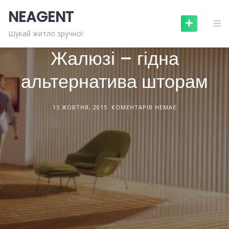
Skip
NEAGENT
to
content
БУДІВЕЛЬНІ МАТЕРІАЛИ
СТАТТІ
Шукай житло зручно!
Жалюзі – гідна
альтернатива шторам
15 ЖОВТНЯ, 2015
КОМЕНТАРІВ НЕМАЄ