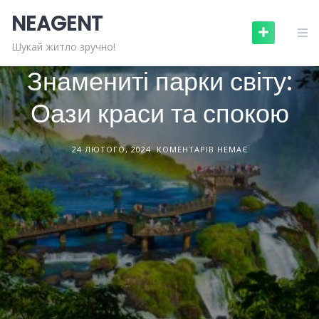
Skip
NEAGENT
to
content
ЛАНДШАФТНИЙ ДИЗАЙН
СТАТТІ
Шукай житло зручно!
Знамениті парки світу:
Оази краси та спокою
24 ЛЮТОГО, 2024
КОМЕНТАРІВ НЕМАЄ