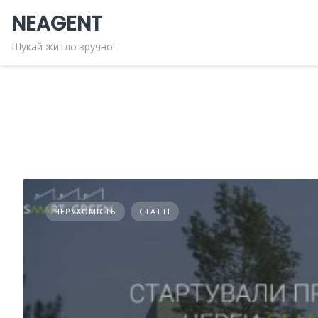
Skip
NEAGENT
to
content
Шукай житло зручно!
НЕРУХОМІСТЬ
СТАТТІ