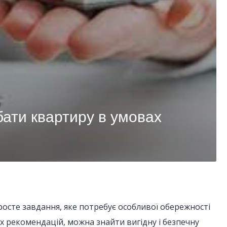
бати квартиру в умовах
росте завдання, яке потребує особливої обережності
х рекомендацій, можна знайти вигідну і безпечну