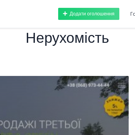
Додати оголошення
Г
Нерухомість