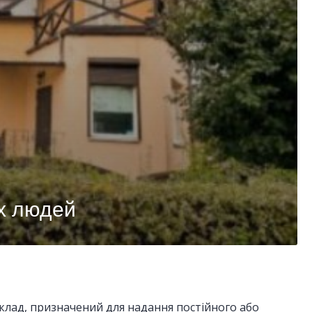
іх людей
аклад, призначений для надання постійного або