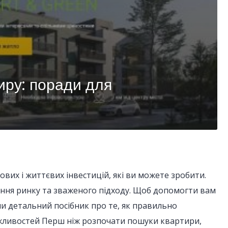
иру: поради для
вих і життєвих інвестицій, які ви можете зробити.
ння ринку та зваженого підходу. Щоб допомогти вам
ли детальний посібник про те, як правильно
ожливостей Перш ніж розпочати пошуки квартири,