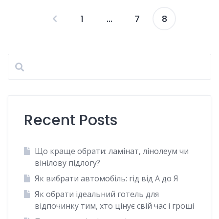
1
…
7
8
Пагінація
записів
Recent Posts
Що краще обрати: ламінат, лінолеум чи
вінілову підлогу?
Як вибрати автомобіль: гід від А до Я
Як обрати ідеальний готель для
відпочинку тим, хто цінує свій час і гроші