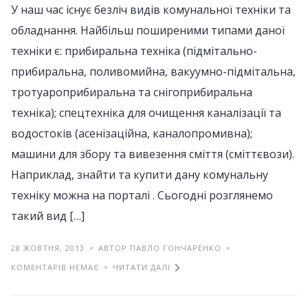
У наш час існує безліч видів комунальної техніки та
обладнання. Найбільш поширеними типами даної
техніки є: прибиральна техніка (підмітально-
прибиральна, поливомийна, вакуумно-підмітальна,
тротуароприбиральна та снігоприбиральна
техніка); спецтехніка для очищення каналізації та
водостоків (асенізаційна, каналопромивна);
машини для збору та вивезення сміття (сміттєвози).
Наприклад, знайти та купити дану комунальну
техніку можна на порталі . Сьогодні розглянемо
такий вид […]
28 ЖОВТНЯ, 2013
АВТОР ПАВЛО ГОНЧАРЕНКО
КОМЕНТАРІВ НЕМАЄ
ЧИТАТИ ДАЛІ