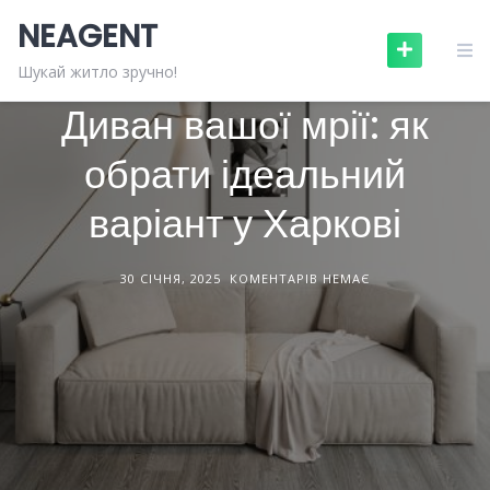
Skip
NEAGENT
to
content
МЕБЛІ ТА ПОБУТОВА ТЕХНІКА
СТАТТІ
Шукай житло зручно!
Диван вашої мрії: як
обрати ідеальний
варіант у Харкові
30 СІЧНЯ, 2025
КОМЕНТАРІВ НЕМАЄ