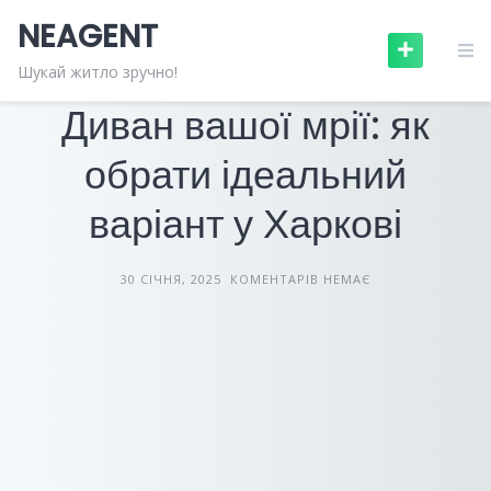
Skip
NEAGENT
to
content
МЕБЛІ ТА ПОБУТОВА ТЕХНІКА
СТАТТІ
Шукай житло зручно!
Диван вашої мрії: як
обрати ідеальний
варіант у Харкові
30 СІЧНЯ, 2025
КОМЕНТАРІВ НЕМАЄ