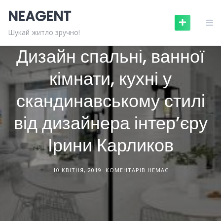
Skip
NEAGENT
to
content
ДИЗАЙН ІНТЕРʼЄРІВ
СТАТТІ
Шукай житло зручно!
Дизайн спальні, ванної
кімнати, кухні у
скандинавському стилі
від дизайнера інтер’єру
Ірини Карликов
10 КВІТНЯ, 2019
КОМЕНТАРІВ НЕМАЄ