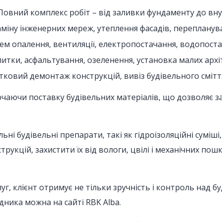
 Повний комплекс робіт – від заливки фундаменту до вн
аміну інженерних мереж, утеплення фасадів, перепланув
стем опалення, вентиляції, електропостачання, водопостач
литки, асфальтування, озеленення, установка малих арх
стковий демонтаж конструкцій, вивіз будівельного смітт
ючаючи поставку будівельних матеріалів, що дозволяє з
і будівельні препарати, такі як гідроізоляційні суміші,
укцій, захистити їх від вологи, цвілі і механічних пош
, клієнт отримує не тільки зручність і контроль над бу
дника можна на сайті RBK Alba.