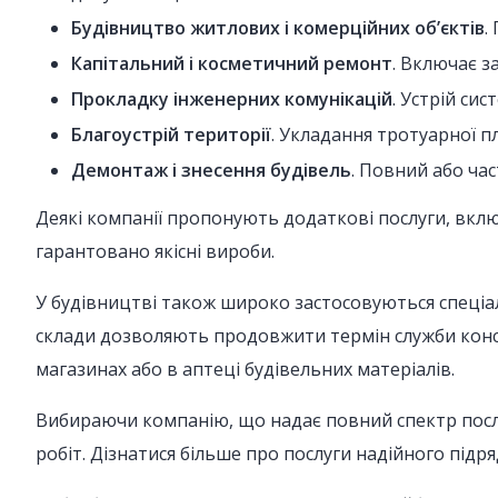
Будівництво житлових і комерційних об’єктів
.
Капітальний і косметичний ремонт
. Включає з
Прокладку інженерних комунікацій
. Устрій си
Благоустрій території
. Укладання тротуарної п
Демонтаж і знесення будівель
. Повний або ча
Деякі компанії пропонують додаткові послуги, вкл
гарантовано якісні вироби.
У будівництві також широко застосовуються спеціальн
склади дозволяють продовжити термін служби констр
магазинах або в аптеці будівельних матеріалів.
Вибираючи компанію, що надає повний спектр послуг
робіт. Дізнатися більше про послуги надійного підря