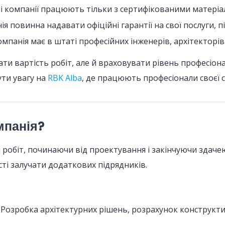
ні компанії працюють тільки з сертифікованими матеріа
ія повинна надавати офіційні гарантії на свої послуги, 
омпанія має в штаті професійних інженерів, архітекторів
и вартість робіт, але й враховувати рівень професіонал
ути увагу на
RBK Alba
, де працюють професіонали своєї 
мпанія?
обіт, починаючи від проектування і закінчуючи здачею 
ті залучати додаткових підрядників.
. Розробка архітектурних рішень, розрахунок конструкт