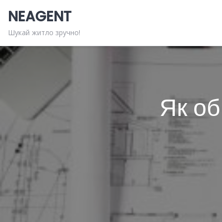
Skip
NEAGENT
to
content
Шукай житло зручно!
Як об