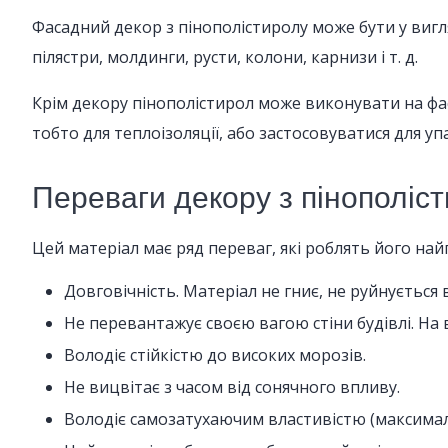
Фасадний декор з пінополістиролу може бути у вигл
пілястри, молдинги, русти, колони, карнизи і т. д.
Крім декору пінополістирол може виконувати на фас
тобто для теплоізоляції, або застосовуватися для уп
Переваги декору з пінополіс
Цей матеріал має ряд переваг, які роблять його на
Довговічність. Матеріал не гниє, не руйнується 
Не перевантажує своєю вагою стіни будівлі. На в
Володіє стійкістю до високих морозів.
Не вицвітає з часом від сонячного впливу.
Володіє самозатухаючим властивістю (максималь