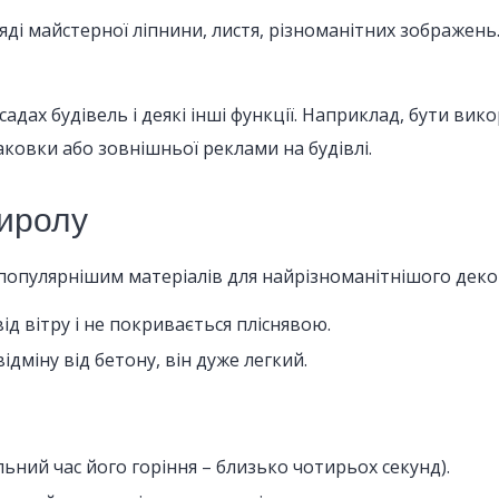
яді майстерної ліпнини, листя, різноманітних зображен
адах будівель і деякі інші функції. Наприклад, бути ви
аковки або зовнішньої реклами на будівлі.
тиролу
йпопулярнішим матеріалів для найрізноманітнішого деко
від вітру і не покривається пліснявою.
ідміну від бетону, він дуже легкий.
ний час його горіння – близько чотирьох секунд).