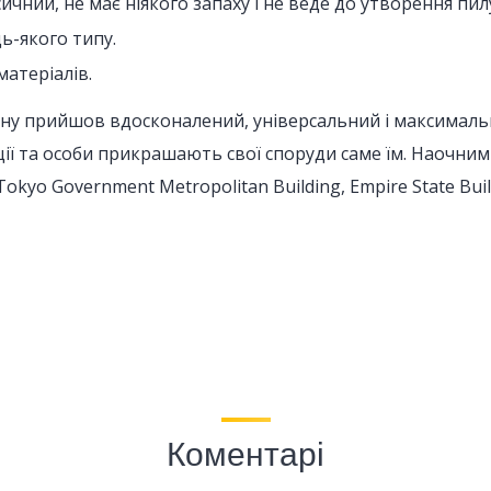
чний, не має ніякого запаху і не веде до утворення пил
ь-якого типу.
атеріалів.
ону прийшов вдосконалений, універсальний і максималь
ації та особи прикрашають свої споруди саме їм. Наочни
Tokyo Government Metropolitan Building, Empire State Build
Коментарі