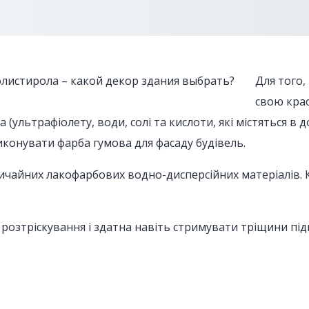
Для того,
свою красу
льтрафіолету, води, солі та кислоти, які містяться в д
конувати фарба гумова для фасаду будівель.
звичайних лакофарбових водно-дисперсійних матеріалів. 
озтріскування і здатна навіть стримувати тріщини підк