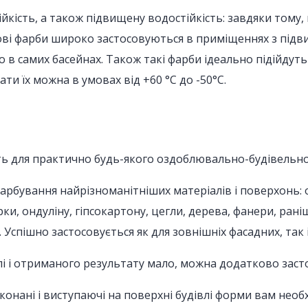
кість, а також підвищену водостійкість: завдяки тому,
ові фарби широко застосовуються в приміщеннях з підви
в самих басейнах. Також такі фарби ідеально підійдуть
ти їх можна в умовах від +60 °С до -50°С.
ить для практично будь-якого оздоблювально-будівельно
арбування найрізноманітніших матеріалів і поверхонь: 
ки, ондуліну, гіпсокартону, цегли, дерева, фанери, р
 Успішно застосовується як для зовнішніх фасадних, так і
і і отриманого результату мало, можна додатково засто
конані і виступаючі на поверхні будівлі форми вам необ