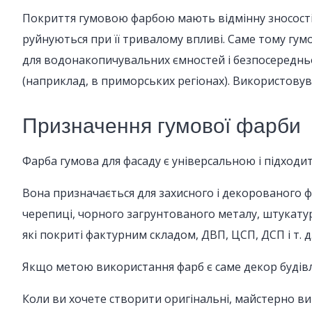
Покриття гумовою фарбою мають відмінну зносостій
руйнуються при її тривалому впливі. Саме тому гум
для водонакопичувальних ємностей і безпосередньо 
(наприклад, в приморських регіонах). Використовува
Призначення гумової фарби
Фарба гумова для фасаду є універсальною і підход
Вона призначається для захисного і декорованого ф
черепиці, чорного загрунтованого металу, штукатур
які покриті фактурним складом, ДВП, ЦСП, ДСП і т. д.
Якщо метою використання фарб є саме декор будівл
Коли ви хочете створити оригінальні, майстерно ви