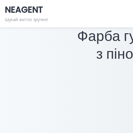
Skip
NEAGENT
to
content
Шукай житло зручно!
Фарба г
з пін