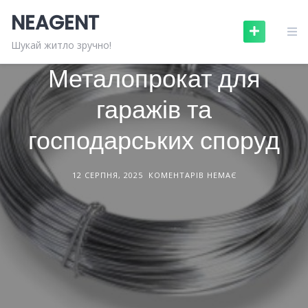
Skip
NEAGENT
to
content
БУДІВЕЛЬНЕ ОБЛАДНАННЯ
СТАТТІ
Шукай житло зручно!
Металопрокат для
гаражів та
господарських споруд
12 СЕРПНЯ, 2025
КОМЕНТАРІВ НЕМАЄ