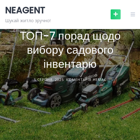
Skip
NEAGENT
to
content
САДОВА ТЕХНІКА
СТАТТІ
Шукай житло зручно!
ТОП-7 порад щодо
вибору садового
інвентарю
5 СЕРПНЯ, 2025
КОМЕНТАРІВ НЕМАЄ